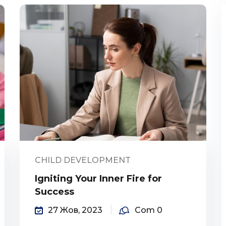
Lost your password?
Remember me
CHILD DEVELOPMENT
Igniting Your Inner Fire for
Success
27 Жов, 2023
Com 0