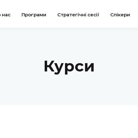
 нас
Програми
Стратегічні сесії
Спікери
Sign in
Sign up
Курси
Sign in
Don’t have an account?
Sign up