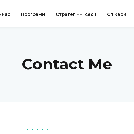
 нас
Програми
Стратегічні сесії
Спікери
Sign in
Sign up
Contact Me
Sign in
Don’t have an account?
Sign up