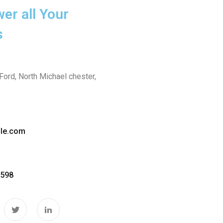
wer all Your
s
 Ford, North Michael chester,
le.com
8598