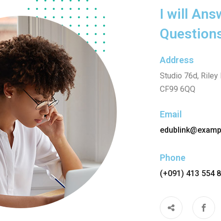
I will Ans
Question
Lost your password?
Remember me
Address
Studio 76d, Riley
CF99 6QQ
Email
edublink@examp
Phone
(+091) 413 554 