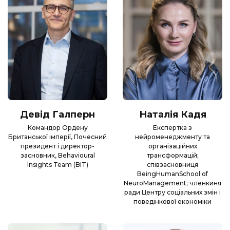
Девід Галперн
Наталія Кадя
Командор Ордену
Експертка з
Британської імперії, Почесний
нейроменеджменту та
президент і директор-
організаційних
засновник, Behavioural
трансформацій;
Insights Team (BIT)
співзасновниця
BeingHumanSchool of
NeuroManagement; членкиня
ради Центру соціальних змін і
поведінкової економіки