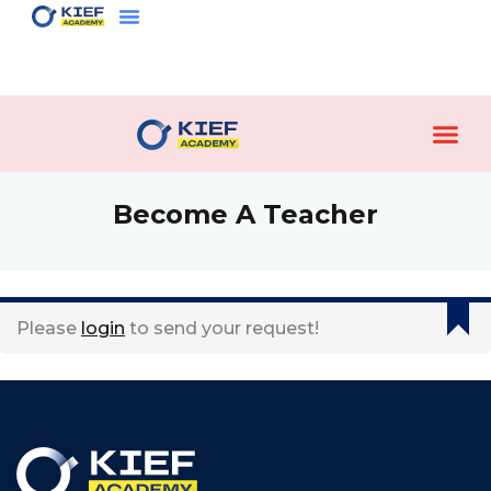
Sign in
Sign up
Sign in
Don’t have an account?
Sign up
Become A Teacher
Please
login
to send your request!
Lost your password?
Remember me