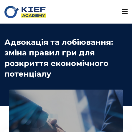
Sign in
Sign up
Sign in
Don’t have an account?
Sign up
Адвокація та лобіювання:
зміна правил гри для
розкриття економічного
ї
потенціалу
Lost your password?
Remember me