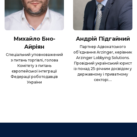
Що можуть і не можуть бізнес-асоціації
та лобістські компанії
Хто і як може допомогти бізнесу міняти
“правила гри”
Михайло Бно-
Андрій Підгайний
Айріян
Партнер Адвокатського
об’єднання Arzinger, керівник
Спеціальний уповноважений
Arzinger Lobbying Solutions.
з питань торгівлі, голова
Провідний український юрист
Комітету з питань
із понад 25-річним досвідом у
європейської інтеграції
державному і приватному
Федерації роботодавців
секторі.…
України