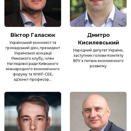
Євроінтеграція: як встигнути на потяг у
Віктор Галасюк
Дмитро
правильний вагон
Кисилевський
Український економіст та
громадський діяч, президент
Як бізнесу адаптуватись та впливати на
Народний депутат України,
Української асоціації
заступник голови Комітету
рішення влади
Римського клубу, член
ВРУ з питань економічного
Наглядової ради Київського
розвитку
Кейси зміни “правил гри” та
міжнародного економічного
форуму та WWF-CEE,
програмування умов на майбутнє
ад’юнкт-професор…
Як діятиме закон про лобіювання