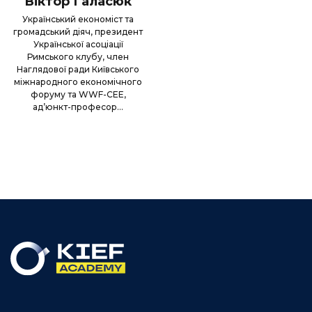
Віктор Галасюк
Успішні кейси економічної інженерії в
Український економіст та
громадський діяч, президент
Україні
Української асоціації
Римського клубу, член
Інституції та механізми економічного
Наглядової ради Київського
розвитку
міжнародного економічного
форуму та WWF-CEE,
Трансформація інвестиційного клімату
ад’юнкт-професор…
Що і навіщо Дональд Трамп робить в
економіці США
Економічне айкідо
Мегаіндустрії для України
Розумні спеціалізації та дизайн ринків
Національні чемпіони vs малий бізнес