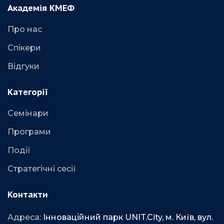
Академія КМЕФ
Іноземні vs внутрішні інвестиції
Про нас
Виробництво vs торгівля
Спікери
Контури економічної стратегії
Відгуки
Категорії
Семінари
Програми
Події
Стратегічні сесії
Контакти
Адреса:
Інноваційний парк UNIT.City, м. Київ, вул.