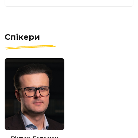
Великі хвилі, які формують майбутнє
Спікери
економіки і світу
Аналітика світових мозкових центрів
Ключові міжнародні форсайти
Український контекст та ключові
виклики
Зміна парадигми: відмова від політики
невтручання і рівних умов
Ключові важелі економічної політики